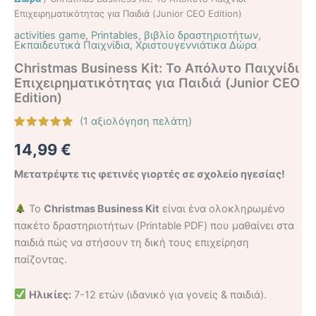
Επιχειρηματικότητας για Παιδιά (Junior CEO Edition)
activities game
,
Printables
,
βιβλίο δραστηριοτήτων
,
Εκπαιδευτικά Παιχνίδια
,
Χριστουγεννιάτικα Δώρα
Christmas Business Kit: Το Απόλυτο Παιχνίδι
Επιχειρηματικότητας για Παιδιά (Junior CEO
Edition)
(
1
αξιολόγηση πελάτη)
Βαθμολογήθηκε
1
14,99
€
με
5.00
από 5 με
βάση
Μετατρέψτε τις φετινές γιορτές σε σχολείο ηγεσίας!
βαθμολογία
πελάτη
Το
Christmas Business Kit
είναι ένα ολοκληρωμένο
πακέτο δραστηριοτήτων (Printable PDF) που μαθαίνει στα
παιδιά πώς να στήσουν τη δική τους επιχείρηση
παίζοντας.
Ηλικίες:
7-12 ετών (ιδανικό για γονείς & παιδιά).