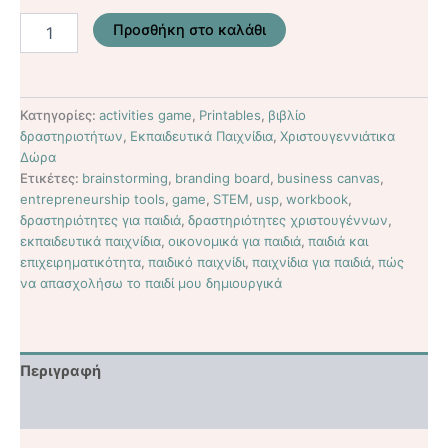
Προσθήκη στο καλάθι
Κατηγορίες:
activities game
,
Printables
,
βιβλίο
δραστηριοτήτων
,
Εκπαιδευτικά Παιχνίδια
,
Χριστουγεννιάτικα
Δώρα
Ετικέτες:
brainstorming
,
branding board
,
business canvas
,
entrepreneurship tools
,
game
,
STEM
,
usp
,
workbook
,
δραστηριότητες για παιδιά
,
δραστηριότητες χριστουγέννων
,
εκπαιδευτικά παιχνίδια
,
οικονομικά για παιδιά
,
παιδιά και
επιχειρηματικότητα
,
παιδικό παιχνίδι
,
παιχνίδια για παιδιά
,
πώς
να απασχολήσω το παιδί μου δημιουργικά
Περιγραφή
Αξιολογήσεις (1)