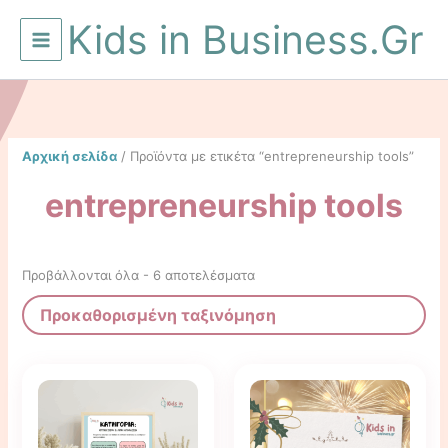
Μετάβαση
Kids in Business.Gr
στο
περιεχόμενο
Αρχική σελίδα
/ Προϊόντα με ετικέτα “entrepreneurship tools”
entrepreneurship tools
Προβάλλονται όλα - 6 αποτελέσματα