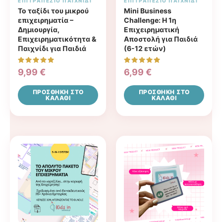
ΕΠΙΤΡΑΠΈΖΙΟ ΠΑΙΧΝΊΔΙ
ΕΠΙΤΡΑΠΈΖΙΟ ΠΑΙΧΝΊΔΙ
Το ταξίδι του μικρού
Mini Business
επιχειρηματία –
Challenge: Η 1η
Δημιουργία,
Επιχειρηματική
Επιχειρηματικότητα &
Αποστολή για Παιδιά
Παιχνίδι για Παιδιά
(6-12 ετών)
Βαθμολογήθηκε
Βαθμολογήθηκε
9,99
€
6,99
€
με
με
5.00
5.00
από 5
από 5
ΠΡΟΣΘΉΚΗ ΣΤΟ
ΠΡΟΣΘΉΚΗ ΣΤΟ
ΚΑΛΆΘΙ
ΚΑΛΆΘΙ
Price
Αυτό
range:
το
9,99 €
προϊ
throug
έχει
16,99 
πολλ
παρα
Οι