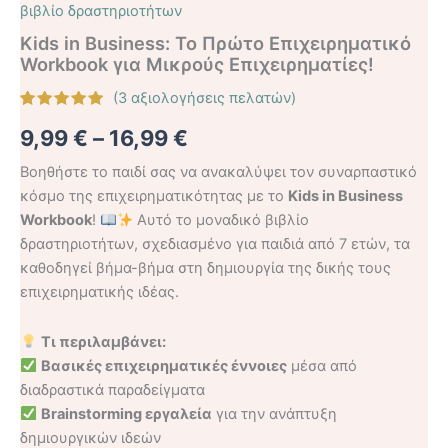
βιβλίο δραστηριοτήτων
Kids in Business: Το Πρώτο Επιχειρηματικό
Workbook για Μικρούς Επιχειρηματίες!
(
3
αξιολογήσεις πελατών)
Βαθμολογήθηκε
3
9,99
€
–
16,99
€
με
5.00
από 5 με
βάση
Βοηθήστε το παιδί σας να ανακαλύψει τον συναρπαστικό
βαθμολογίες
πελάτη
κόσμο της επιχειρηματικότητας με το
Kids in Business
Workbook
!
Αυτό το μοναδικό βιβλίο
δραστηριοτήτων, σχεδιασμένο για παιδιά από 7 ετών, τα
καθοδηγεί βήμα-βήμα στη δημιουργία της δικής τους
επιχειρηματικής ιδέας.
Τι περιλαμβάνει:
Βασικές επιχειρηματικές έννοιες
μέσα από
διαδραστικά παραδείγματα
Brainstorming εργαλεία
για την ανάπτυξη
δημιουργικών ιδεών