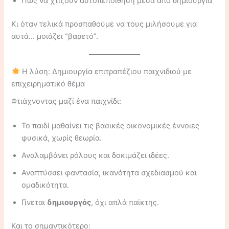
Πώς να χτίζουν αυτοπεποίθηση μέσα από δημιουργία
Κι όταν τελικά προσπαθούμε να τους μιλήσουμε για
αυτά… μοιάζει “βαρετό”.
Η λύση: Δημιουργία επιτραπέζιου παιχνιδιού με
επιχειρηματικό θέμα
Φτιάχνοντας μαζί ένα παιχνίδι:
Το παιδί μαθαίνει τις βασικές οικονομικές έννοιες
φυσικά, χωρίς θεωρία.
Αναλαμβάνει ρόλους και δοκιμάζει ιδέες.
Αναπτύσσει φαντασία, ικανότητα σχεδιασμού και
ομαδικότητα.
Γίνεται
δημιουργός
, όχι απλά παίκτης.
Και το σημαντικότερο: