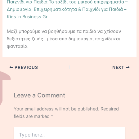
Παιχνίδι για Παιδιά Το ταξίδι του μικρού επιχειρηματία –
Δημιουργία, Επιχειρηματικότητα & Παιχνίδι για Παιδιά –
Kids in Business.Gr
Μαζί μπορούμε να βοηθήσουμε τα παιδιά να χτίσουν
δεξιότητες ζωής , μέσα από δημιουργία, παιχνίδι και
φαντασία.
PREVIOUS
NEXT
Leave a Comment
Your email address will not be published.
Required
fields are marked
*
Type
here..