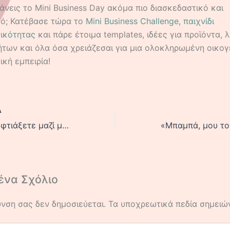
άνεις το Mini Business Day ακόμα πιο διασκεδαστικό και
κό; Κατέβασε τώρα το
Mini Business Challenge, παιχνίδι
τικότητας
και πάρε έτοιμα templates, ιδέες για προϊόντα, λ
ήτων και όλα όσα χρειάζεσαι για μια ολοκληρωμένη οικογ
ική εμπειρία!
Α
Οδηγός: Πώς να φτιάξετε μαζί με το παιδί σας ένα επιτραπέζιο παιχνίδι με επιχειρηματικό θέμα
ένα Σχόλιο
υνση σας δεν δημοσιεύεται.
Τα υποχρεωτικά πεδία σημειώ
στε