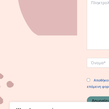
εδώ..
Όνομα*
Αποθήκευ
επόμενη φορ