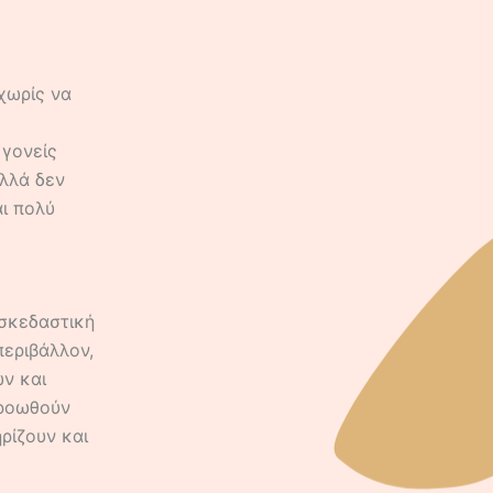
χωρίς να
 γονείς
αλλά δεν
αι πολύ
ασκεδαστική
περιβάλλον,
ών και
προωθούν
ηρίζουν και