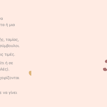
θα
τα ή μια
ς, ταμίας,
σύμβουλοι.
ς τιμές.
τι ή σε
λές).
ειρίζονται
 να γίνει