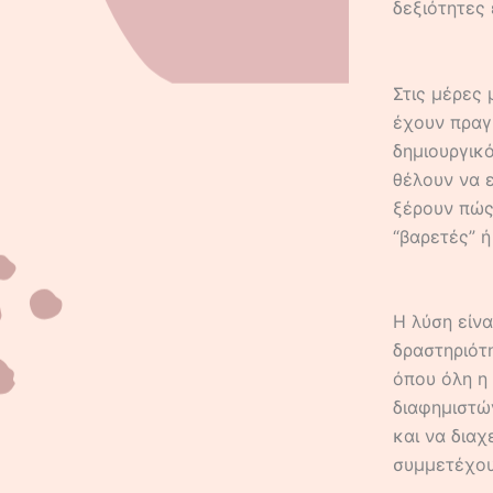
δεξιότητες 
Στις μέρες
έχουν πραγ
δημιουργικό
θέλουν να 
ξέρουν πώς 
“βαρετές” 
Η λύση είνα
δραστηριότη
όπου όλη η
διαφημιστώ
και να διαχ
συμμετέχου