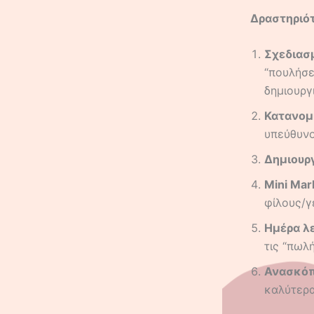
Δραστηριό
Σχεδιασμ
“πουλήσε
δημιουργ
Κατανομ
υπεύθυνο
Δημιουργ
Mini Mar
φίλους/γ
Ημέρα λε
τις “πωλ
Ανασκόπ
καλύτερα