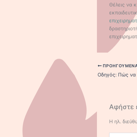
Θέλεις να κ
εκπαιδευτι
επιχειρημα
δραστηριοτ
επιχειρηματ
ΠΡΟΗΓΟΎΜΕΝ
Αφήστε 
Η ηλ. διεύθ
Πληκτρολογή