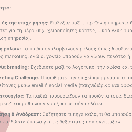
τητα:
ός της επιχείρησης:
Επιλέξτε μαζί τι προϊόν ή υπηρεσία 
τε” για τη μέρα (π.χ. χειροποίητες κάρτες, μικρά γλυκίσμα
ική υπηρεσία).
ή ρόλων:
Τα παιδιά αναλαμβάνουν ρόλους όπως διευθυντή
ς marketing, ενώ οι γονείς μπορούν να γίνουν πελάτες ή 
ία branding:
Σχεδιάστε μαζί το λογότυπο, την αφίσα και τι
keting Challenge:
Προωθήστε την επιχείρηση μέσα στο σπί
είτονες μέσω email ή social media (παιχνιδιάρικο και ασφα
ιτουργίας:
Τα παιδιά παρουσιάζουν τα προϊόντα τους, διαχ
ήσεις” και μαθαίνουν να εξυπηρετούν πελάτες.
ηση & Ανάδραση:
Συζητήστε τι πήγε καλά, τι θα μπορούσε
 και δώστε έπαινο για τις δεξιότητες που ανέπτυξαν.