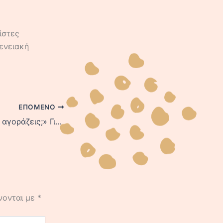
ίστες
ενειακή
ΕΠΌΜΕΝΟ
«Μπαμπά, μου το αγοράζεις;» Γιατί αυτή η φράση κρύβει τον μεγαλύτερο κίνδυνο για το μέλλον του παιδιού σου;
νονται με
*