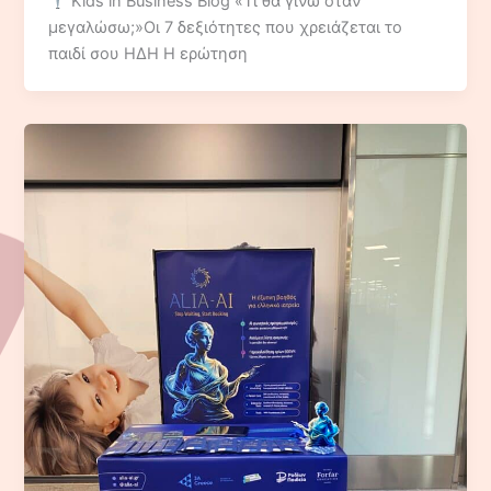
Kids in Business Blog «Τι θα γίνω όταν
μεγαλώσω;»Οι 7 δεξιότητες που χρειάζεται το
παιδί σου ΗΔΗ Η ερώτηση