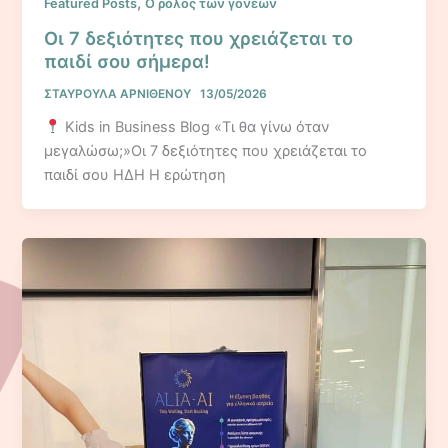
,
Featured Posts
Ο ρόλος των γονέων
Οι 7 δεξιότητες που χρειάζεται το
παιδί σου σήμερα!
ΣΤΑΥΡΟΥΛΑ ΑΡΝΙΘΕΝΟΥ
13/05/2026
Kids in Business Blog «Τι θα γίνω όταν
μεγαλώσω;»Οι 7 δεξιότητες που χρειάζεται το
παιδί σου ΗΔΗ Η ερώτηση