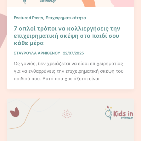
,
Featured Posts
Επιχειρηματικότητα
7 απλοί τρόποι να καλλιεργήσεις την
επιχειρηματική σκέψη στο παιδί σου
κάθε μέρα
ΣΤΑΥΡΟΥΛΑ ΑΡΝΙΘΕΝΟΥ
22/07/2025
Ως γονιός, δεν χρειάζεται να είσαι επιχειρηματίας
για να ενθαρρύνεις την επιχειρηματική σκέψη του
παιδιού σου. Αυτό που χρειάζεται είναι