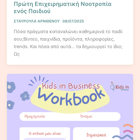
Πρώτη Επιχειρηματική Νοοτροπία
ενός Παιδιού
ΣΤΑΥΡΟΥΛΑ ΑΡΝΙΘΕΝΟΥ
08/07/2025
Πόσα πράγματα καταναλώνει καθημερινά το παιδί
σου;Βίντεο, παιχνίδια, προϊόντα, πληροφορίες,
trends. Και πόσα από αυτά… τα δημιουργεί το ίδιο;
Ως