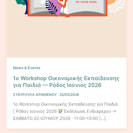
News & Events
1ο Workshop Οικονομικής Εκπαίδευσης
για Παιδιά — Ρόδος Ιούνιος 2026
ΣΤΑΥΡΟΥΛΑ ΑΡΝΙΘΕΝΟΥ
25/05/2026
1ο Workshop Οικονομικής Εκπαίδευσης για Παιδιά
| Ρόδος Ιούνιος 2026
Εκδήλωσε Ενδιαφέρον →
ΣΑΒΒΑΤΟ 20 ΙΟΥΝΙΟΥ 2026 · 11:00–13:00 […]