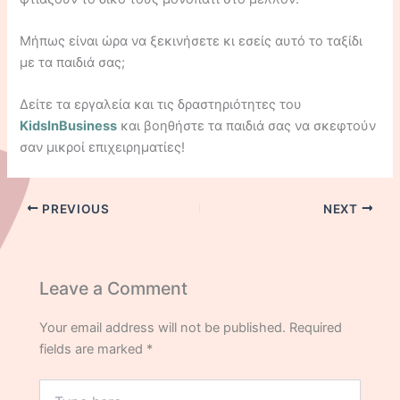
Μήπως είναι ώρα να ξεκινήσετε κι εσείς αυτό το ταξίδι
με τα παιδιά σας;
Δείτε τα εργαλεία και τις δραστηριότητες του
KidsInBusiness
και βοηθήστε τα παιδιά σας να σκεφτούν
σαν μικροί επιχειρηματίες!
PREVIOUS
NEXT
Leave a Comment
Your email address will not be published.
Required
fields are marked
*
Type