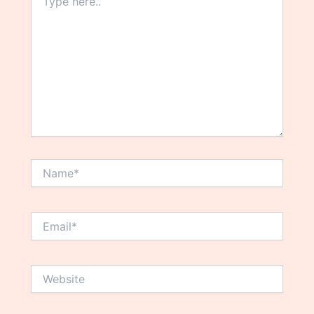
here..
Name*
Email*
Website