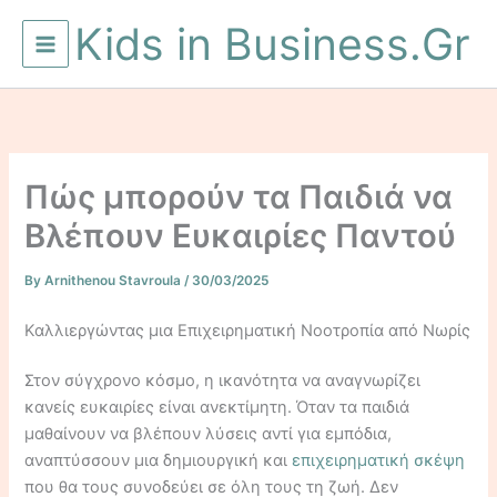
Skip
Kids in Business.Gr
to
content
Πώς μπορούν τα Παιδιά να
Βλέπουν Ευκαιρίες Παντού
By
Arnithenou Stavroula
/
30/03/2025
Καλλιεργώντας μια Επιχειρηματική Νοοτροπία από Νωρίς
Στον σύγχρονο κόσμο, η ικανότητα να αναγνωρίζει
κανείς ευκαιρίες είναι ανεκτίμητη. Όταν τα παιδιά
μαθαίνουν να βλέπουν λύσεις αντί για εμπόδια,
αναπτύσσουν μια δημιουργική και
επιχειρηματική σκέψη
που θα τους συνοδεύει σε όλη τους τη ζωή. Δεν